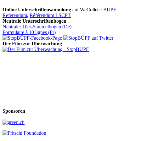
Online Unterschriftensammlung
auf WeCollect:
BÜPF
Referendum
,
Référendum LSCPT
Neutrale Unterschriftenbogen
Neutraler 10er-Sammelbogen (De)
Formulaire à 10 lignes (Fr)
Der Film zur Überwachung
Sponsoren